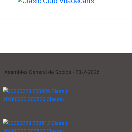
Galerías
Está aquí:
Inicio
Galerías
Eventos
Asamblea General de Socios - 23-2-2026
20260223 200826 Classic
20260223 200812 Classic