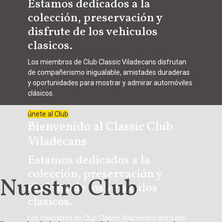
Estamos dedicados a la
colección, preservación y
disfrute de los vehiculos
clasicos.
Los
miembros de
C
lub Classic Viladecans disfrutan
de compañerismo inigualable, amistades duraderas
y oportunidades para mostrar y admirar automóviles
clásicos.
únete al Club
Bienvenido al Classic Club
Viladecans
Estamos dedicados a la
colección, preservación y
Nuestro Club
disfrute de los vehiculos
clasicos.
Los
miembros de
C
lub Classic Viladecans disfrutan