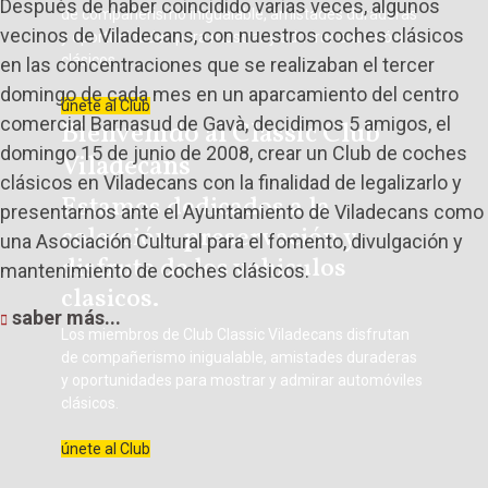
Después de haber coincidido varias veces, algunos
de compañerismo inigualable, amistades duraderas
vecinos de Viladecans, con nuestros coches clásicos
y oportunidades para mostrar y admirar automóviles
clásicos.
en las concentraciones que se realizaban el tercer
domingo de cada mes en un aparcamiento del centro
únete al Club
comercial Barnasud de Gavà, decidimos 5 amigos, el
Bienvenido al Classic Club
domingo 15 de junio de 2008, crear un Club de coches
Viladecans
clásicos en Viladecans con la finalidad de legalizarlo y
Estamos dedicados a la
presentarnos ante el Ayuntamiento de Viladecans como
colección, preservación y
una Asociación Cultural para el fomento, divulgación y
disfrute de los vehiculos
mantenimiento de coches clásicos.
clasicos.
saber más...
Los
miembros de
C
lub Classic Viladecans disfrutan
de compañerismo inigualable, amistades duraderas
y oportunidades para mostrar y admirar automóviles
clásicos.
únete al Club